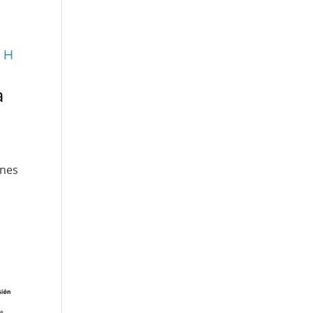
a
ones