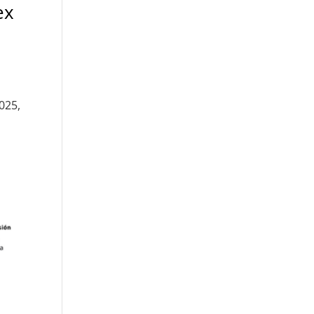
ex
025,