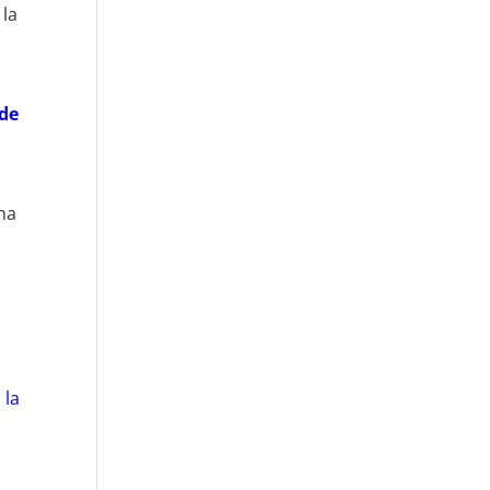
 la
 de
una
 la