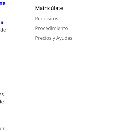
na
Matricúlate
Requisitos
 a
Procedimiento
 de
Precios y Ayudas
es
de
con