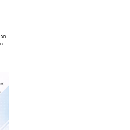
ión
en