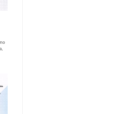
imo
a,