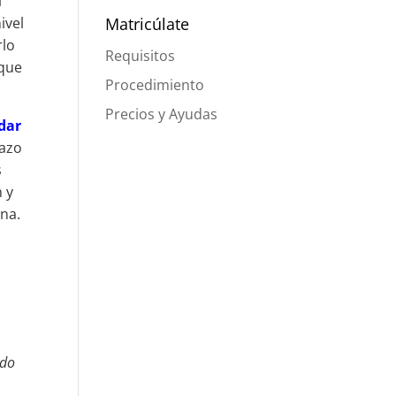
l
Matricúlate
ivel
rlo
Requisitos
 que
Procedimiento
Precios y Ayudas
dar
tazo
s
 y
na.
odo