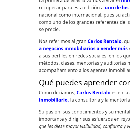
La primera de ellas la vamos a vivir el
mar
recuperar para esta edición a
uno de los
nacional como internacional, pues su acti
como uno de los grandes referentes del 
se precie.
Nos referimos al gran
Carlos Rentalo
, q
a negocios inmobiliarios a vender más
y
a sus perfiles en redes sociales, en los 
métodos, clases, mentorías y auditorías 
acompañamiento a los agentes inmobiliar
Qué puedes aprender con
Como decíamos,
Carlos Rentalo
es en la
inmobiliario,
la consultoría y la mentorí
Su pasión, sus conocimientos y su mental
importante y dirigir sus esfuerzos en
«ayu
que les diese mayor visibilidad, confianza y v