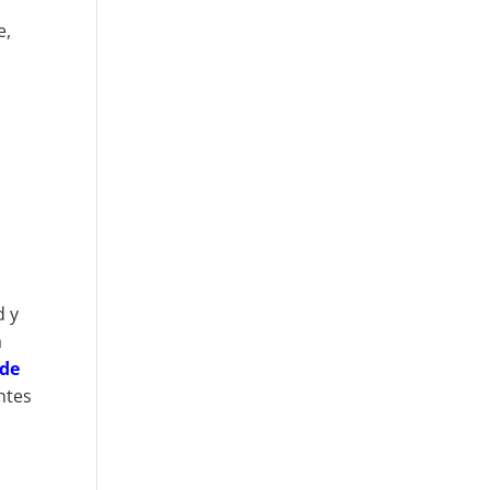
e,
r
d y
a
 de
ntes