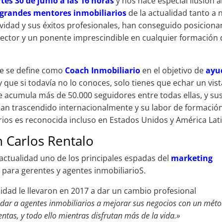
tes 30 de junio a las 16 horas
y nos hace especial ilusión a
 grandes mentores inmobiliarios
de la actualidad tanto a n
vidad y sus éxitos profesionales, han conseguido posiciona
sector y un ponente imprescindible en cualquier formación
ue se define como
Coach Inmobiliario
en el objetivo de
ayu
 que si todavía no lo conoces, solo tienes que echar un vis
que acumula más de 50.000 seguidores entre todas ellas, y su
han trascendido internacionalmente y su labor de formación
ios es reconocida incluso en Estados Unidos y América Lati
 Carlos Rentalo
 actualidad uno de los principales espadas del
marketing
a para gerentes y agentes inmobiliarioS.
idad le llevaron en 2017 a dar un cambio profesional
dar a agentes inmobiliarios a mejorar sus negocios con un mét
entas, y todo ello mientras disfrutan más de la vida.»