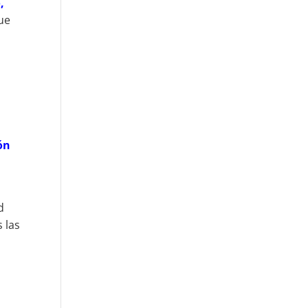
,
ue
ón
d
 las