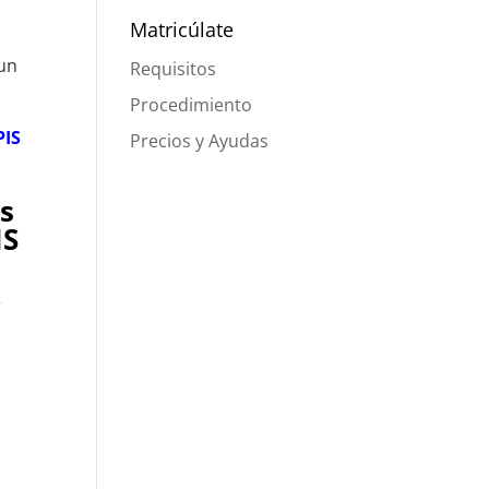
Matricúlate
 un
Requisitos
Procedimiento
PIS
Precios y Ayudas
es
IS
r