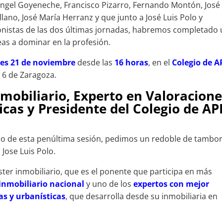
Ángel Goyeneche, Francisco Pizarro, Fernando Montón, José
lano, José María Herranz y que junto a José Luis Polo y
onistas de las dos últimas jornadas, habremos completado
eas a dominar en la profesión.
es 21 de noviembre
desde las
16 horas
, en el
Colegio de A
 6 de Zaragoza.
nmobiliario, Experto en Valoracion
icas y Presidente del Colegio de AP
do de esta penúltima sesión, pedimos un redoble de tambo
 Jose Luis Polo.
ster inmobiliario, que es el ponente que participa en más
 inmobiliario nacional
y uno de los
expertos con mejor
as y urbanísticas
, que desarrolla desde su inmobiliaria en