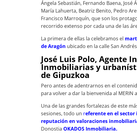
Ángela Sebastián, Fernando Baena, José 
María Lahuerta, Beatriz Benito, Pedro Arel
Francisco Marroquín, que son los protag
recorrido extenso por cada una de las ár
La primera de ellas la celebramos el
mart
de Aragón
ubicado en la calle San Andrés
José Luis Polo, Agente I
Inmobiliarias y urbaníst
de Gipuzkoa
Pero antes de adentrarnos en el conteni
para volver a dar la bienvenida al MERIN a
Una de las grandes fortalezas de este má
sesiones, todo un
r
eferente en el sector
reputación en valoraciones inmobiliari
Donostia
OKADOS Inmobiliaria.