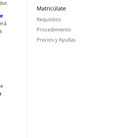
dor.
Matricúlate
de
Requisitos
erá
Procedimiento
s
Precios y Ayudas
de
e