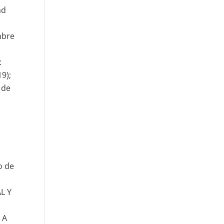
ad
mbre
:
19);
 de
o de
L Y
 A