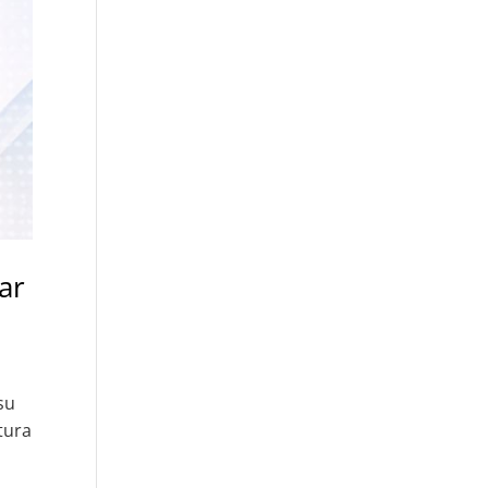
ar
su
tura