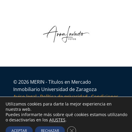
© 2026 MERIN - Títulos en Mercado
Inmobiliario Universidad de Zaragoza
Aviso legal
·
Política de privacidad
·
Condiciones
generales
Utilizamos cookies para darte la mejor experiencia en
nuestra web.
Puedes informarte más sobre qué cookies estamos utilizando
o desactivarlas en los
AJUSTES
.
Cerrar el banner de cookies R
ACEPTAR
RECHAZAR