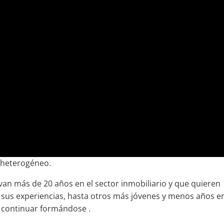
 heterogéneo.
van más de 20 años en el sector inmobiliario y que quieren
 sus experiencias, hasta otros más jóvenes y menos años en
y continuar formándose .