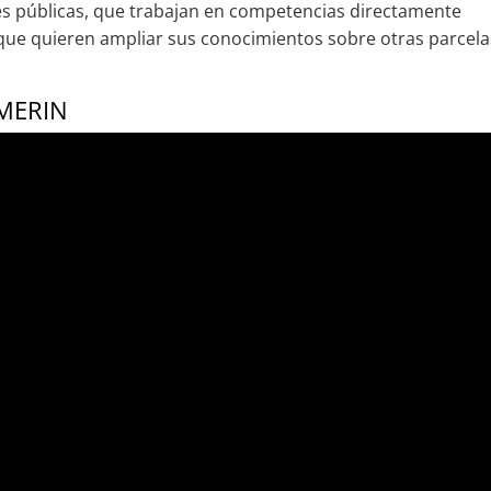
es públicas, que trabajan en competencias directamente
y que quieren ampliar sus conocimientos sobre otras parcela
 MERIN