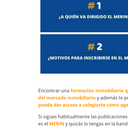
Encontrar una
formación inmobiliaria q
del mercado inmobiliario
y además te p
pueda dar acceso a colegiarte como age
Si sigues habitualmente las publicaciones
es el
MERIN
y quizás lo tengas en la ban