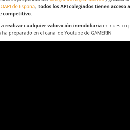
COAPI de España
,
todos los API colegiados tienen acceso 
e competitivo
.
 realizar cualquier valoración inmobiliaria
en nuestro p
bra ha preparado en el canal de Youtube de GAMERIN.