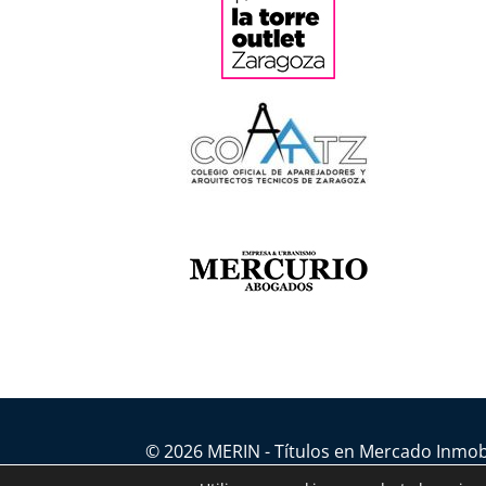
© 2026 MERIN - Títulos en Mercado Inmob
Aviso legal
·
Política de privacidad
·
Condic