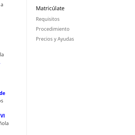
 a
Matricúlate
Requisitos
Procedimiento
Precios y Ayudas
la
.
 de
os
MVI
ñola