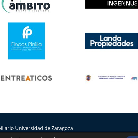
iliario Universidad de Zaragoza
iones generales