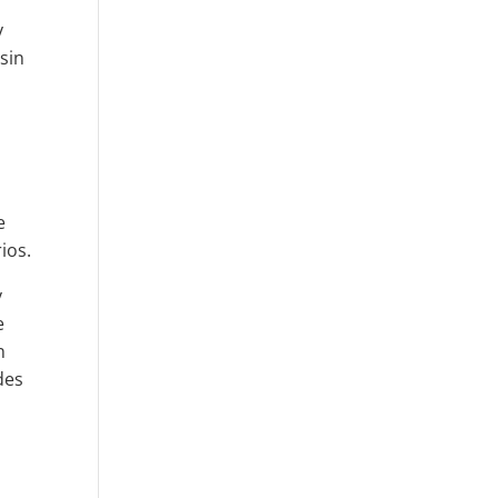
y
sin
e
ios.
y
e
n
des