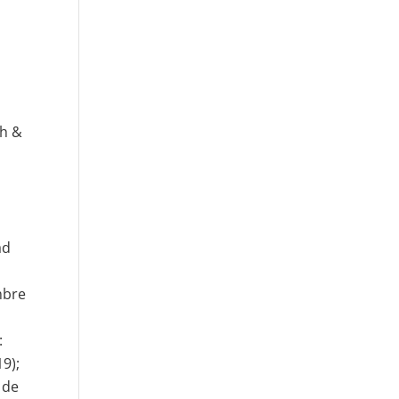
sh &
ad
mbre
:
19);
 de