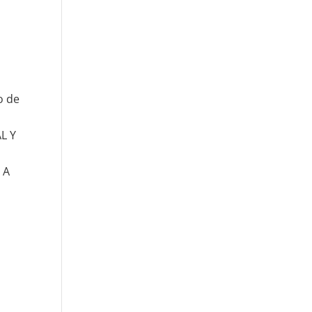
o de
L Y
 A