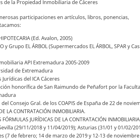
es de la Propiedad Inmobiliaria de Cáceres
osas participaciones en artículos, libros, ponencias,
stacamos:
IPOTECARIA (Ed. Avalon, 2005)
RO y Grupo EL ÁRBOL (Supermercados EL ÁRBOL, SPAR y Ca
obiliaria API Extremadura 2005-2009
ersidad de Extremadura
 Jurídicas del ICA Cáceres
inción honorífica de San Raimundo de Peñafort por la Facult
emadura
s del Consejo Gral. de los COAPIS de España de 22 de novie
DE LA CONTRATACIÓN INMOBILIARIA.
LAS FÓRMULAS JURÍDICAS DE LA CONTRATACIÓN INMOBILIARIA
evilla (29/11/2018 y 11/04/2019); Asturias (31/01 y 01/02/20
es (7 de febrero; 14 de marzo de 2019 y 12-13 de noviembre