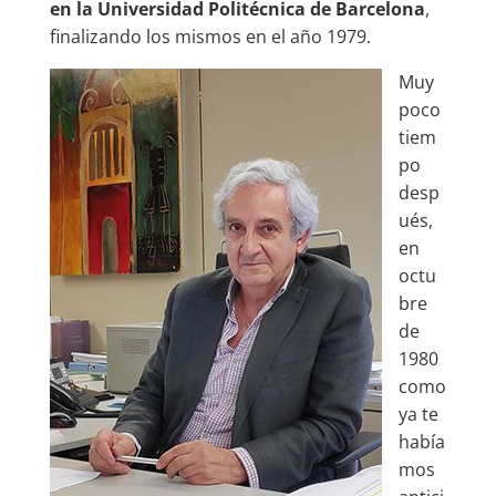
en la Universidad Politécnica de Barcelona
,
finalizando los mismos en el año 1979.
Muy
poco
tiem
po
desp
ués,
en
octu
bre
de
1980
como
ya te
había
mos