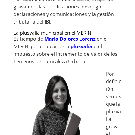
gravamen, las bonificaciones, devengo,
declaraciones y comunicaciones y la gestión
tributaria del IBI.
La plusvalía municipal en el MERIN
Es tiempo de
María Dolores Lorenz
en el
MERIN, para hablar de la
plusvalía
o el
Impuesto sobre el Incremento de Valor de los
Terrenos de naturaleza Urbana.
Por
definic
ión,
vemos
que la
plusva
lía
grava
el