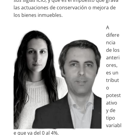
las actuaciones de conservación o mejora de
los bienes inmuebles.
A
difere
ncia
de los
anteri
ores,
es un
tribut
o
potest
ativo
y de
tipo
variabl
e que va del 0 al 4%.