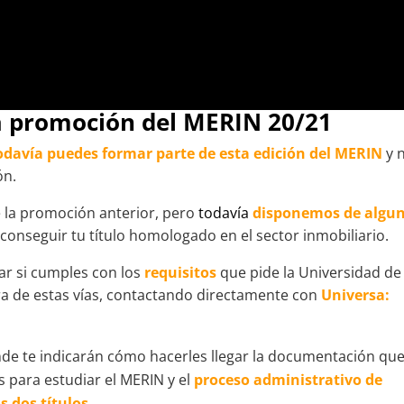
a promoción del MERIN 20/21
odavía puedes formar parte de esta edición del MERIN
y 
ón.
e la promoción anterior, pero
todavía
disponemos de algu
onseguir tu título homologado en el sector inmobiliario.
sar si cumples con los
requisitos
que pide la Universidad de
a de estas vías, contactando directamente con
Universa:
nde te indicarán cómo hacerles llegar la documentación qu
s para estudiar el MERIN y el
proceso administrativo de
s dos títulos.