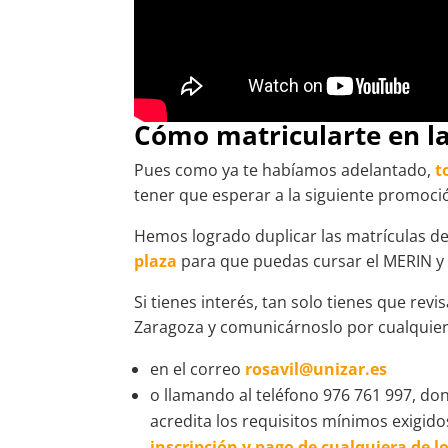
Cómo matricularte en l
Pues como ya te habíamos adelantado,
t
tener que esperar a la siguiente promoci
Hemos logrado duplicar las matrículas d
plaza
para que puedas cursar el MERIN y c
Si tienes interés, tan solo tienes que revi
Zaragoza y comunicárnoslo por cualquier
en el correo
rosavil@unizar.es
o llamando al teléfono 976 761 997, do
acredita los requisitos mínimos exigido
inscripción y pago de cualquiera de lo