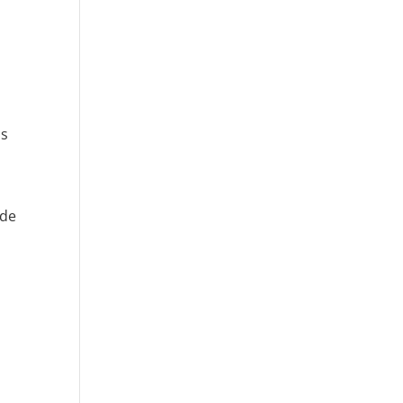
us
 de