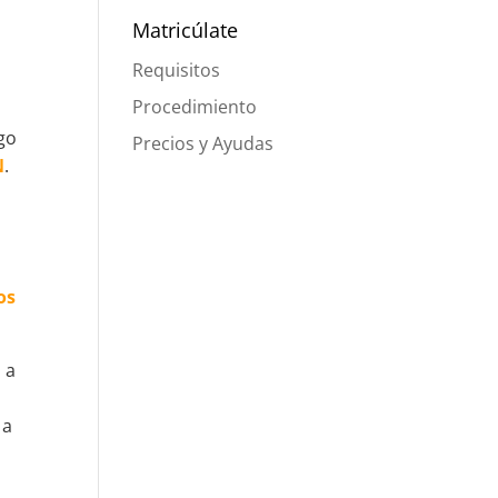
Matricúlate
Requisitos
Procedimiento
igo
Precios y Ayudas
N
.
os
 a
 a