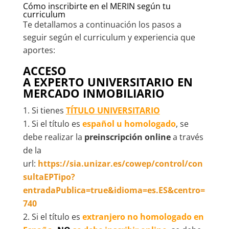
Cómo inscribirte en el MERIN según tu
curriculum
Te detallamos a continuación los pasos a
seguir según el curriculum y experiencia que
aportes:
ACCESO
A EXPERTO UNIVERSITARIO EN
MERCADO INMOBILIARIO
Si tienes
TÍTULO UNIVERSITARIO
Si el título es
español u homologado
, se
debe realizar la
preinscripción online
a través
de la
url:
https://sia.unizar.es/cowep/control/con
sultaEPTipo?
entradaPublica=true&idioma=es.ES&centro=
740
Si el título es
extranjero no homologado en