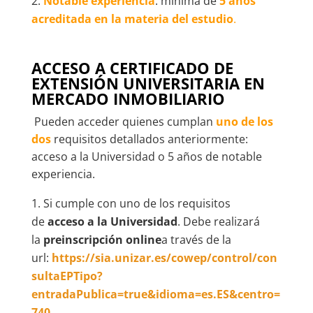
Notable experiencia
: mínima de
5 años
acreditada en la materia del estudio
.
ACCESO A CERTIFICADO DE
EXTENSIÓN UNIVERSITARIA EN
MERCADO INMOBILIARIO
Pueden acceder quienes cumplan
uno de los
dos
requisitos detallados anteriormente:
acceso a la Universidad o 5 años de notable
experiencia.
Si cumple con uno de los requisitos
de
acceso a la Universidad
. Debe realizará
la
preinscripción online
a través de la
url:
https://sia.unizar.es/cowep/control/con
sultaEPTipo?
entradaPublica=true&idioma=es.ES&centro=
740