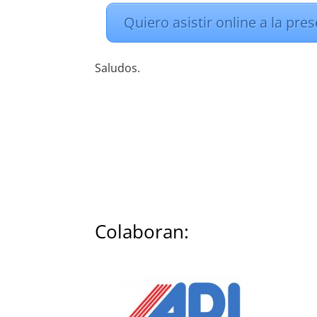
Quiero asistir online a la pr
Saludos.
Colaboran: