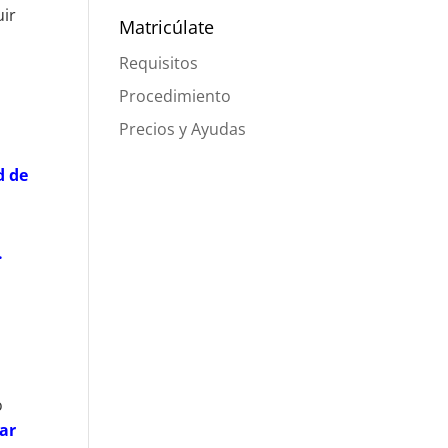
uir
Matricúlate
Requisitos
Procedimiento
Precios y Ayudas
d de
.
o
tar