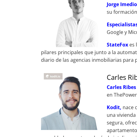
Jorge Imedi
su formación
Especialista
Google y Micr
StateFox
es 
pilares principales que junto a la automat
diario de las agencias inmobiliarias para p
Carles Ri
Carles Ribe
en ThePower 
Kodit,
nace c
una vivienda 
segura, ofre
apartamentos