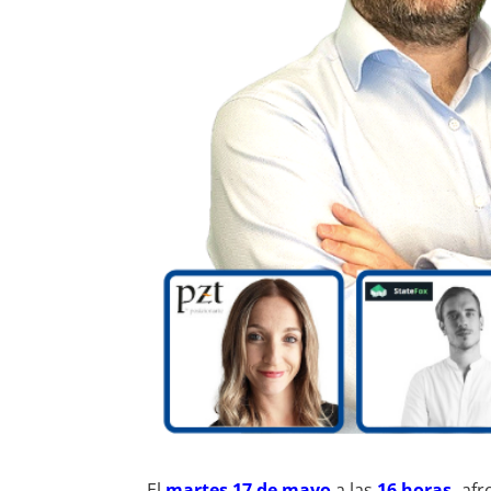
El
martes 17 de mayo
a las
16 horas,
afr