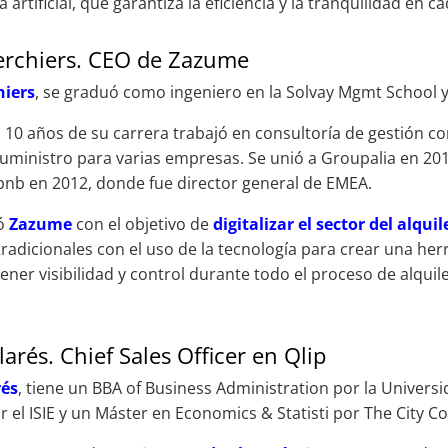
artificial, que garantiza la eficiencia y la tranquilidad en c
erchiers. CEO de Zazume
hiers
, se graduó como ingeniero en la Solvay Mgmt School y
 10 años de su carrera trabajó en consultoría de gestión c
suministro para varias empresas. Se unió a Groupalia en 20
bnb en 2012, donde fue director general de EMEA.
zó
Zazume
con el objetivo de
digitalizar el sector del alquil
tradicionales con el uso de la tecnología para crear una he
tener visibilidad y control durante todo el proceso de alqui
larés. Chief Sales Officer en Qlip
rés
, tiene un BBA of Business Administration por la Univer
 el ISIE y un Máster en Economics & Statisti por The City Co