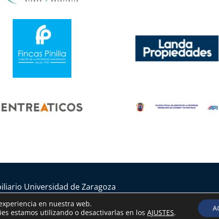
iliario Universidad de Zaragoza
iones generales
 experiencia en nuestra web.
A
es estamos utilizando o desactivarlas en los
AJUSTES
.