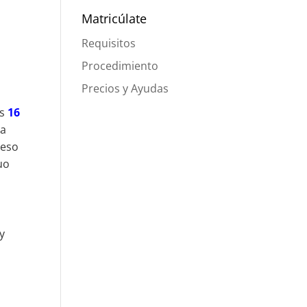
Matricúlate
Requisitos
Procedimiento
Precios y Ayudas
as
16
la
peso
uo
y