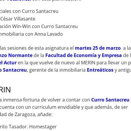
ciales con Curro Santacreu
César Villasante
ciación Win-Win con Curro Santacreu
Inmobiliaria con Anna Lavado
as sesiones de esta asignatura el
martes 25 de marzo
a l
renzo Normante
de la
Facultad de Economía y Empresa
de 
l Actur
en la que vuelve de nuevo al MERIN para llevar un 
o Santacreu
, gerente de la inmobiliaria
Entreáticos
y antig
RIN
inmensa fortuna de volver a contar con
Curro Santacreu
e cuenta con un curriculum envidiable y que además, de ser
dad de Zaragoza, añade:
erito Tasador. Homestager