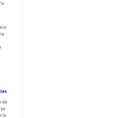
ra
icio
ina
s
cias
.
n de
, ya
e la