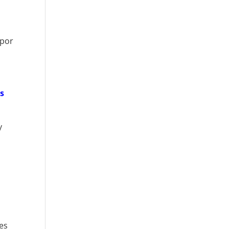
 por
as
y
es