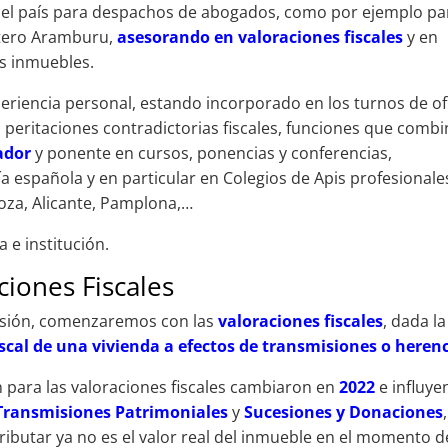
el país para despachos de abogados, como por ejemplo pa
ntero Aramburu,
asesorando en valoraciones fiscales
y en
os inmuebles.
riencia personal, estando incorporado en los turnos de of
as peritaciones contradictorias fiscales, funciones que comb
ador
y ponente en cursos, ponencias y conferencias,
a española y en particular en Colegios de Apis profesionale
goza, Alicante, Pamplona,…
a e institución.
iones Fiscales
esión, comenzaremos con las
valoraciones fiscales
, dada la
iscal de una vivienda a efectos de transmisiones o heren
para las valoraciones fiscales cambiaron en
2022
e influye
Transmisiones Patrimoniales
y
Sucesiones y Donaciones
ibutar ya no es el valor real del inmueble en el momento d