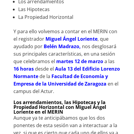
Los arrendamientos
Las Hipotecas
La Propiedad Horizontal
Y para ello volvemos a contar en el MERIN con
el registrador
Miguel Ángel Loriente
, que
ayudado por
Belén Madrazo,
nos desglosará
sus principales características, en una sesión
que celebramos el
martes 12 de marzo
a las
16 horas
desde el
Aula 13 del Edificio Lorenzo
Normante
de la
Facultad de Economía y
Empresa de la Universidad de Zaragoza
en el
campus del Actur.
Los arrendamientos, las Hipotecas y la
Propiedad Horizontal con Miguel Ángel
Loriente en el MERIN
Aunque ya te anticipábamos que los dos
ponentes de esta sesión van a interactuar a la
vez, si que es cierto que cada uno de ellos va a