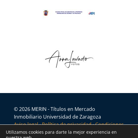
© 2026 MERIN - Títulos en Mercado
Inmobiliario Universidad de Zaragoza
Aviso legal
·
Política de privacidad
·
Condiciones
generales
Utilizamos cookies para darte la mejor experiencia en
nuestra web.